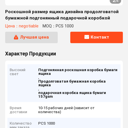
2
/
4
Роскошной размер ящика дизайна продолговатой
бумажной подгонянный подарочной коробкой
Цена：negotiable
MOQ：PCS 1000
Лучшая цена
Контакт
Характер Продукции
Высокий
Подгонянная роскошная коробка бумаги
ящика
свет
,
Продолговатая бумажная коробка
ящика
,
подарочная коробка ящика бумаги
157gsm
Время
10-15 рабочих дней (зависит от
доставки
количества)
Количество
PCS 1000
мин заказа