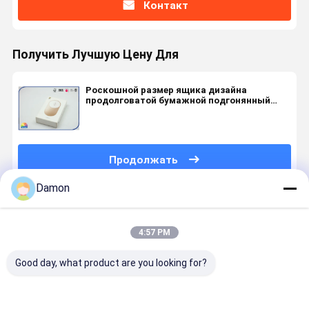
Контакт
Получить Лучшую Цену Для
Роскошной размер ящика дизайна
продолговатой бумажной подгонянный
подарочной коробкой
Продолжать
Damon
Порекомендованные Продукты
4:57 PM
Good day, what product are you looking for?
Коробки
напечатанная
Крепкое
Белая